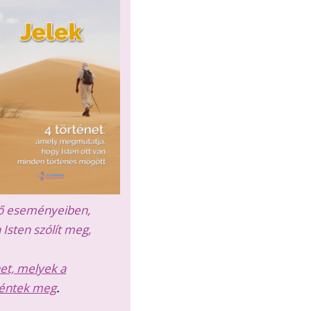
prő eseményeiben,
Isten szólít meg,
net, melyek a
téntek meg
.