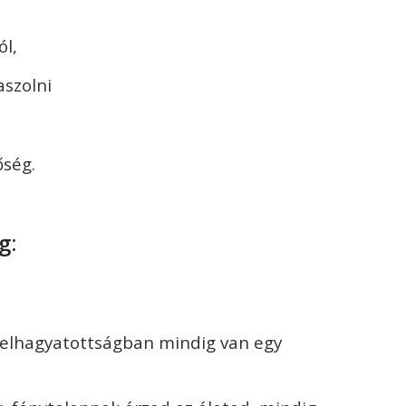
ól,
aszolni
őség.
g:
 elhagyatottságban mindig van egy