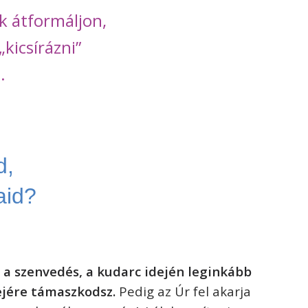
k átformáljon,
kicsírázni”
.
d,
aid?
, a szenvedés, a kudarc idején leginkább
ejére támaszkodsz.
Pedig az Úr fel akarja