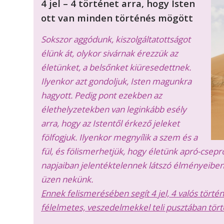
4 jel – 4 történet arra, hogy Isten
ott van minden történés mögött
Sokszor aggódunk, kiszolgáltatottságot
élünk át, olykor sivárnak érezzük az
életünket, a belsőnket kiüresedettnek.
Ilyenkor azt gondoljuk, Isten magunkra
hagyott. Pedig pont ezekben az
élethelyzetekben van leginkább esély
arra, hogy az Istentől érkező jeleket
fölfogjuk. Ilyenkor megnyílik a szem és a
fül, és fölismerhetjük, hogy életünk apró-cse
napjaiban jelentéktelennek látszó élményeiben 
üzen nekünk.
Ennek felismerésében segít 4 jel, 4 valós törté
félelmetes, veszedelmekkel teli pusztában tör