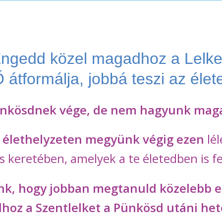
ngedd közel magadhoz a Lelke
 átformálja, jobbá teszi az élet
nkösdnek vége, de nem hagyunk mag
n élethelyzeten megyünk végig
ezen
lé
s keretében, amelyek a te életedben
is 
nk, hogy jobban megtanuld közelebb 
oz a Szentlelket a Pünkösd utáni he