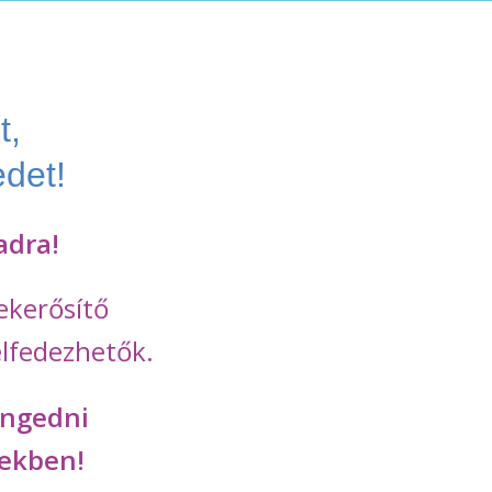
t,
edet!
adra!
lekerősítő
felfedezhetők.
engedni
tekben!