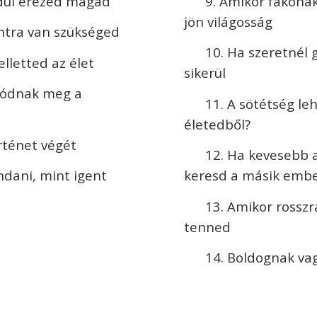
edül érezed magad
9. Amikor fakónak
jön világosság
ntra van szükséged
10. Ha szeretnél 
lletted az élet
sikerül
dódnak meg a
11. A sötétség le
életedből?
rténet végét
12. Ha kevesebb 
dani, mint igent
keresd a másik emb
13. Amikor rosszr
tenned
14. Boldognak vag