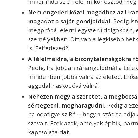
mikor indulsz el felé, mikor osztod meg 
Nem engeded közel magadhoz az Urat,
magadat a saját gondjaiddal.
Pedig Ist
megpróbál elérni egyszerű dolgokban,
személyekben. Ott van a legkisebb hét
is. Felfedezed?
A félelmeidre, a bizonytalanságokra f
Pedig, ha jobban ráhangolódnál a Lélek
mindenben jobbá válna az életed. Erős
aggodalmaskodóvá válnál.
Nehezen megy a szeretet, a megbocsá
sértegetni, megharagudni.
Pedig a Sze
ha odafigyelsz Rá -, hogy a szádba adja
szavait.
Ezek azok, amelyek építik, harm
kapcsolataidat.