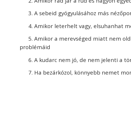
2. Amikor rád jár a rúd és nagyon egy
3. A sebeid gyógyulásához más nézőpo
4. Amikor leterhelt vagy, elsuhanhat me
5. Amikor a merevséged miatt nem ol
problémáid
6. A kudarc nem jó, de nem jelenti a tö
7. Ha bezárkózol, könnyebb nemet mon