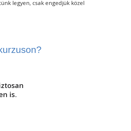
tünk legyen, csak engedjük közel
kurzuson?
iztosan
en is.