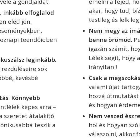
vele a gondjaidat.
emelni a fejed, ho
akar, hogy tudj bí
 inkább elfoglalod
testileg és lelkile
en eléd jön,
 eseményekben,
Nem megy az imád
köznapi teendőidben
benne örömöd.
Pe
igazán számít, ho
Lélek segít, hogy 
ókuszálsz leginkább.
irányítani!
 rezdüléseire sok
ebbé, kevésbé
Csak a megszokás
valami újat tartog
hozzá útmutatást 
tás
.
Könnyebb
és hogyan érdeme
ntlélek képes arra –
 a
szeretet átalakító
Nem veszed észre 
ónikusabbá teszik a
hol és hogyan szól
válaszolni, akkor f