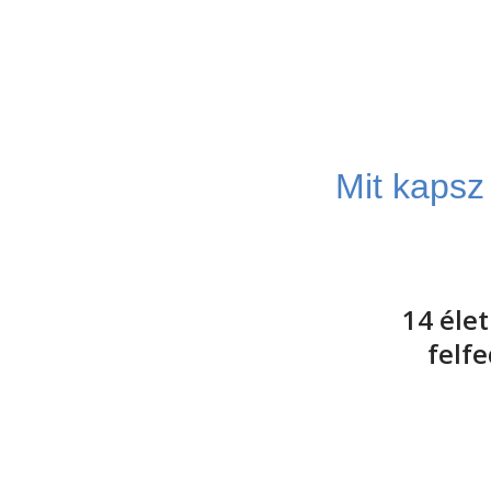
Mit kaps
14 éle
felfe