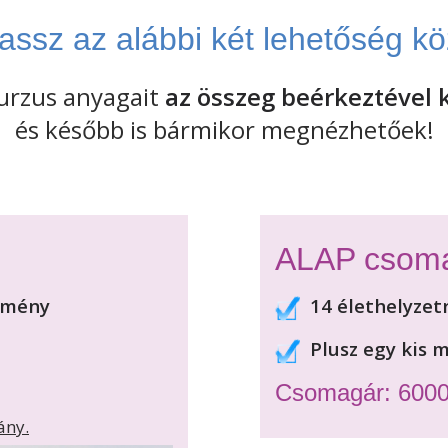
assz az alábbi két lehetőség kö
kurzus anyagait
az összeg beérkeztével
és később is bármikor megnézhetőek!
ALAP csom
temény
14 élethelyzet
Plusz egy kis 
Csomagár: 6000
ány.