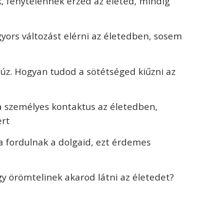
, fénytelennek érzed az életed, mindig
gyors változást elérni az életedben, sosem
húz. Hogyan tudod a sötétséged kiűzni az
a személyes kontaktus az életedben,
ert
a fordulnak a dolgaid, ezt érdemes
y örömtelinek akarod látni az életedet?