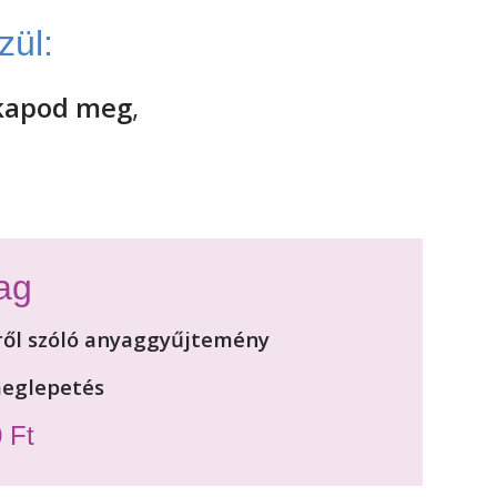
zül:
 kapod meg
,
ag
ről szóló anyaggyűjtemény
meglepetés
 Ft