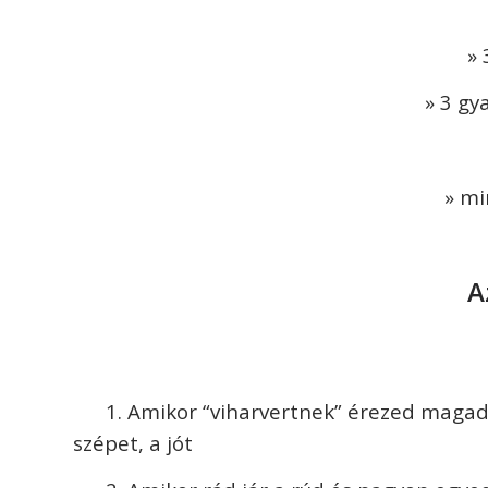
» 
» 3 gy
» mi
A
1. Amikor “viharvertnek” érezed magad
szépet, a jót