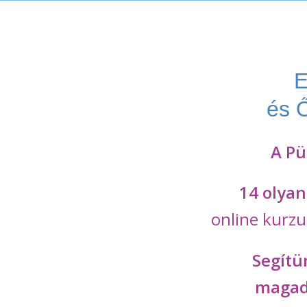
E
és Ő
A Pü
14 olya
online kurzu
Segítü
magadh