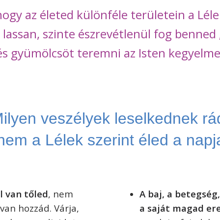
ogy az életed különféle területein a Léle
 lassan, szinte észrevétlenül fog benned „
és gyümölcsöt teremni az Isten kegyelme
ilyen veszélyek leselkednek rá
nem a Lélek szerint éled a napj
l van tőled
, nem
A baj, a betegség
 van hozzád. Várja,
a saját magad er