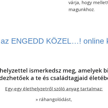
várja, hogy mellet
magunkhoz.
z az ENGEDD KÖZEL…! online 
thelyzettel ismerkedsz meg, amelyek b
dezhetőek a te és családtagjaid életéb
Egy-egy élethelyzetről szóló anyag tartalmaz:
» ráhangolódást,