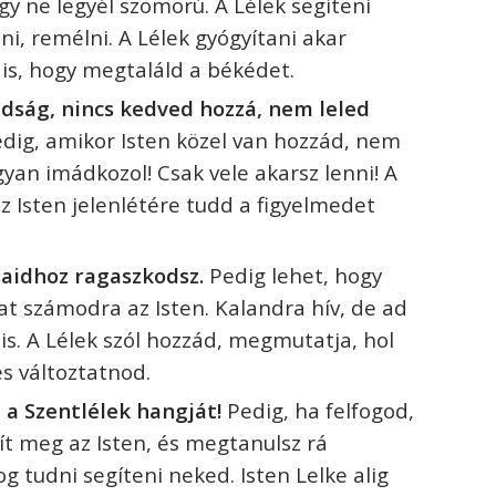
gy ne legyél szomorú. A Lélek segíteni
zni, remélni. A Lélek gyógyítani akar
g is, hogy megtaláld a békédet.
ság, nincs kedved hozzá, nem leled
dig, amikor Isten közel van hozzád, nem
gyan imádkozol! C
sak vele akarsz lenni! A
az Isten jelenlétére tudd a figyelmedet
aidhoz ragaszkodsz.
Pedig lehet, hogy
at számodra az Isten. Kalandra hív, de ad
is. A Lélek szól hozzád, megmutatja, hol
s változtatnod.
a Szentlélek hangját!
Pedig, ha felfogod,
ít meg az Isten, és megtanulsz rá
og tudni segíteni neked. Isten Lelke alig