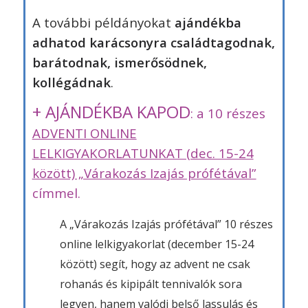
A további példányokat
ajándékba
ad
hatod karácsonyra családtagodnak,
barátodnak, ismerősödnek,
kollégádnak
.
+ AJÁNDÉKBA KAPOD
: a 10 részes
ADVENTI ONLINE
LELKIGYAKORLATUNKAT (dec. 15-24
között) „Várakozás Izajás prófétával”
címmel.
A „Várakozás Izajás prófétával” 10 részes
online lelkigyakorlat (december 15-24
között) segít, hogy az advent ne csak
rohanás és kipipált tennivalók sora
legyen, hanem valódi belső lassulás és