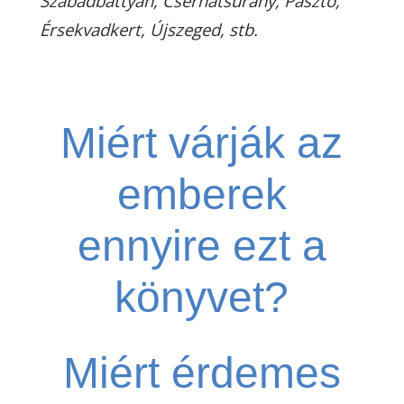
Szabadbattyán, Cserhátsurány,
Pásztó,
Érsekvadkert, Újszeged, stb.
Miért várják az
emberek
ennyire ezt a
könyvet?
Miért érdemes