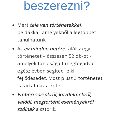
beszerezni?
Mert
tele van történetekkel
,
példákkal, amelyekből a legtöbbet
tanulhatunk.
Az
év minden hetére
találsz egy
történetet – összesen 52 db-ot -,
amelyek tanulságait megfogadva
egész évben segíted lelki
fejlődésedet. Most plusz 3 történetet
is tartalmaz a kötet.
Emberi sorsokról, küzdelmekről,
v
alódi, megtörtént eseményekről
szólnak
a sztorik.