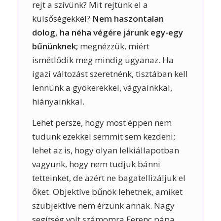
rejt a szívünk? Mit rejtünk el a
külsőségekkel?
Nem haszontalan
dolog, ha néha végére járunk egy-egy
bűnünknek;
megnézzük, miért
ismétlődik meg mindig ugyanaz. Ha
igazi változást szeretnénk, tisztában kell
lennünk a gyökerekkel, vágyainkkal,
hiányainkkal.
Lehet persze, hogy most éppen nem
tudunk ezekkel semmit sem kezdeni;
lehet az is, hogy olyan lelkiállapotban
vagyunk, hogy nem tudjuk bánni
tetteinket, de azért ne bagatellizáljuk el
őket. Objektíve bűnök lehetnek, amiket
szubjektíve nem érzünk annak. Nagy
segítség volt számomra Ferenc pápa