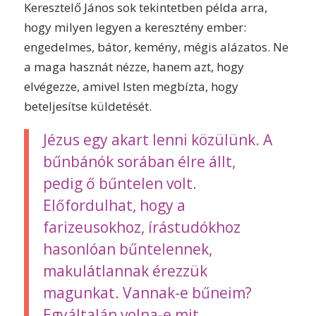
Keresztelő János sok tekintetben példa arra,
hogy milyen legyen a keresztény ember:
engedelmes, bátor, kemény, mégis alázatos. Ne
a maga hasznát nézze, hanem azt, hogy
elvégezze, amivel Isten megbízta, hogy
beteljesítse küldetését.
Jézus egy akart lenni közülünk. A
bűnbánók sorában élre állt,
pedig ő bűntelen volt.
Előfordulhat, hogy a
farizeusokhoz, írástudókhoz
hasonlóan bűntelennek,
makulátlannak érezzük
magunkat. Vannak-e bűneim?
Egyáltalán volna-e mit