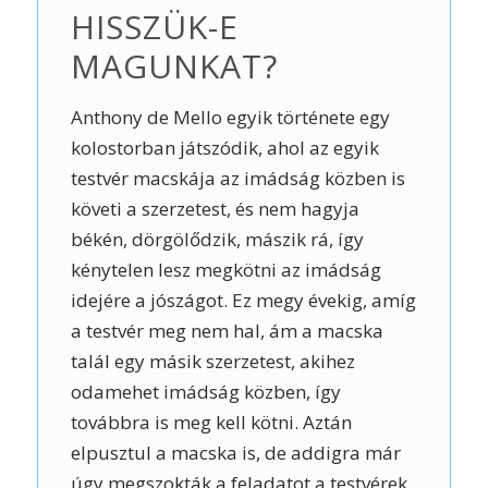
HISSZÜK-E
MAGUNKAT?
Anthony de Mello egyik története egy
kolostorban játszódik, ahol az egyik
testvér macskája az imádság közben is
követi a szerzetest, és nem hagyja
békén, dörgölődzik, mászik rá, így
kénytelen lesz megkötni az imádság
idejére a jószágot. Ez megy évekig, amíg
a testvér meg nem hal, ám a macska
talál egy másik szerzetest, akihez
odamehet imádság közben, így
továbbra is meg kell kötni. Aztán
elpusztul a macska is, de addigra már
úgy megszokták a feladatot a testvérek,