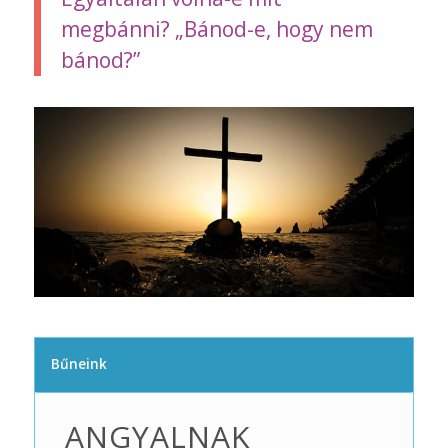
megbánni?
„Bánod-e, hogy nem
bánod?”
Bűneink
ANGYALNAK