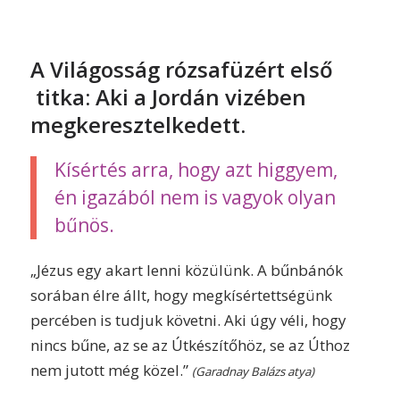
A Világosság rózsafüzért első
titka: Aki a Jordán vizében
megkeresztelkedett.
Kísértés arra, hogy azt higgyem,
én igazából nem is vagyok olyan
bűnös.
„Jézus egy akart lenni
közülünk
. A bűnbánók
sorában élre állt, hogy megkísértettségünk
percében is tudjuk követni. Aki úgy véli, hogy
nincs bűne, az se az Útkészítőhöz, se az Úthoz
nem jutott még közel.”
(Garadnay Balázs atya)