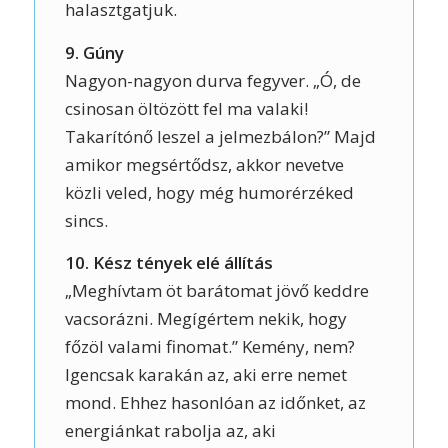
halasztgatjuk.
9. Gúny
Nagyon-nagyon durva fegyver. „Ó, de
csinosan öltözött fel ma valaki!
Takarítónő leszel a jelmezbálon?” Majd
amikor megsértődsz, akkor nevetve
közli veled, hogy még humorérzéked
sincs.
10. Kész tények elé állítás
„Meghívtam öt barátomat jövő keddre
vacsorázni. Megígértem nekik, hogy
főzöl valami finomat.” Kemény, nem?
Igencsak karakán az, aki erre nemet
mond. Ehhez hasonlóan az időnket, az
energiánkat rabolja az, aki