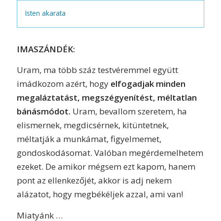
Isten akarata
IMASZÁNDÉK:
Uram, ma több száz testvéremmel együtt
imádkozom azért, hogy
elfogadjak minden
megaláztatást, megszégyenítést, méltatlan
bánásmódot.
Uram, bevallom szeretem, ha
elismernek, megdicsérnek, kitüntetnek,
méltatják a munkámat, figyelmemet,
gondoskodásomat. Valóban megérdemelhetem
ezeket. De amikor mégsem ezt kapom, hanem
pont az ellenkezőjét, akkor is adj nekem
alázatot, hogy megbékéljek azzal, ami van!
Miatyánk …