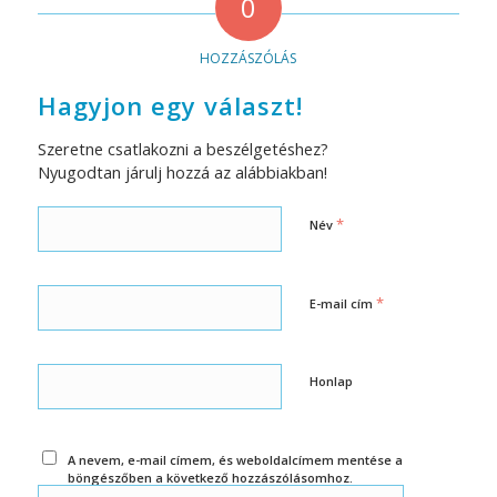
0
HOZZÁSZÓLÁS
Hagyjon egy választ!
Szeretne csatlakozni a beszélgetéshez?
Nyugodtan járulj hozzá az alábbiakban!
*
Név
*
E-mail cím
Honlap
A nevem, e-mail címem, és weboldalcímem mentése a
böngészőben a következő hozzászólásomhoz.