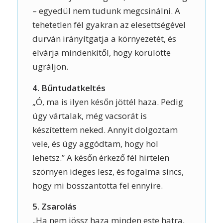
– egyedül nem tudunk megcsinálni. A
tehetetlen fél gyakran az elesettségével
durván irányítgatja a környezetét, és
elvárja mindenkitől, hogy körülötte
ugráljon.
4. Bűntudatkeltés
„Ó, ma is ilyen későn jöttél haza. Pedig
úgy vártalak, még vacsorát is
készítettem neked. Annyit dolgoztam
vele, és úgy aggódtam, hogy hol
lehetsz.” A későn érkező fél hirtelen
szörnyen ideges lesz, és fogalma sincs,
hogy mi bosszantotta fel ennyire.
5. Zsarolás
„Ha nem jössz haza minden este hatra,