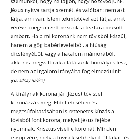
szemünket, hogy ne fájjon, hogy ne tévedjünk.
Jézus nyitva tartja szemét, és valóban: nem azt
látja, ami van. Isteni tekintetével azt látja, amit
vérével megszerzett nekünk: a tisztára mosott
embert. Ha a mi koronánk nem tövisből készül,
hanem a gőg babérleveleiből, a hiúság
dicsfényéből, vagy a hatalom mámorából,
akkor is megváltozik a látásunk: homályos lesz,
de nem az irgalom irányába fog elmozdulni”.
(Garadnay Balázs)
A királynak korona jár. Jézust tövissel
koronázzák meg. Elítéltetésében és
megcsúfoltatásában is rettenetes kínzás a
tövisből font korona, melyet Jézus fejébe
nyomnak. Krisztus viseli e koronát. Minden
csepp vére, mely a tövisek sebhelyeiből fakad és