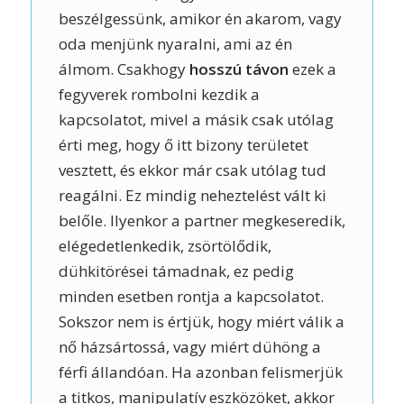
beszélgessünk, amikor én akarom, vagy
oda menjünk nyaralni, ami az én
álmom. Csakhogy
hosszú távon
ezek a
fegyverek rombolni kezdik a
kapcsolatot, mivel a másik csak utólag
érti meg, hogy ő itt bizony területet
vesztett, és ekkor már csak utólag tud
reagálni. Ez mindig neheztelést vált ki
belőle. Ilyenkor a partner megkeseredik,
elégedetlenkedik, zsörtölődik,
dühkitörései támadnak, ez pedig
minden esetben rontja a kapcsolatot.
Sokszor nem is értjük, hogy miért válik a
nő házsártossá, vagy miért dühöng a
férfi állandóan. Ha azonban felismerjük
a titkos, manipulatív eszközöket, akkor