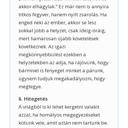
akkor elhagylak.” Ez már nem is annyira
titkos fegyver, hanem nyílt zsarolás. Ha
enged neki az ember, akkor se lesz
sokkal jobb a helyzet, csak ideig-óráig,
mert hamarosan újabb követelések
következnek. Az igazi
megkönnyebbülést ezekben a
helyzetekben az adja, ha rájövünk, hogy
bármivel is fenyeget minket a párunk,
úgysem tudjuk megakadályozni, hogy
megtegye.
6. Hitegetés
A világból is ki lehet kergetni valakit
azzal, ha homályos megegyezéseket
kötünk vele, amit aztán nem tartunk be.