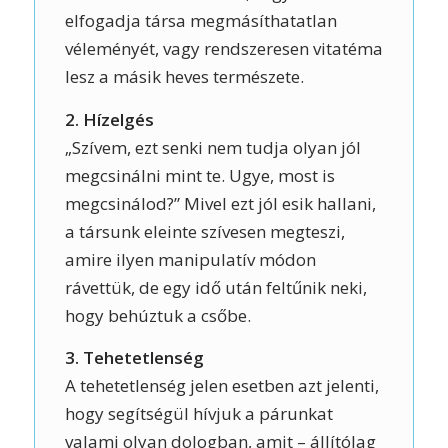
elfogadja társa megmásíthatatlan
véleményét, vagy rendszeresen vitatéma
lesz a másik heves természete.
2. Hízelgés
„Szívem, ezt senki nem tudja olyan jól
megcsinálni mint te. Ugye, most is
megcsinálod?” Mivel ezt jól esik hallani,
a társunk eleinte szívesen megteszi,
amire ilyen manipulatív módon
rávettük, de egy idő után feltűnik neki,
hogy behúztuk a csőbe.
3. Tehetetlenség
A tehetetlenség jelen esetben azt jelenti,
hogy segítségül hívjuk a párunkat
valami olyan dologban, amit – állítólag