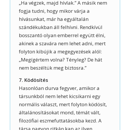
„Ha végzek, majd hívlak.” A másik nem
fogja tudni, hogy mikor várja a
hívásunkat, már ha egyáltalán
szándékukban áll felhívni. Rendkívül
bosszantó olyan emberrel együtt élni,
akinek a szavára nem lehet adni, mert
folyton kibújik a megegyezések alól:
„Megígértem volna? Tényleg? De hát
nem beszéltük meg biztosra.”
7. Ködösítés
Hasonlóan durva fegyver, amikor a
társunkból nem lehet kicsikarni egy
normális választ, mert folyton ködösít,
általánosításokat mond, témát vált,
filozófiai eszmefuttatásokba kezd. A
társa nagyon ritkán kap az ilyen