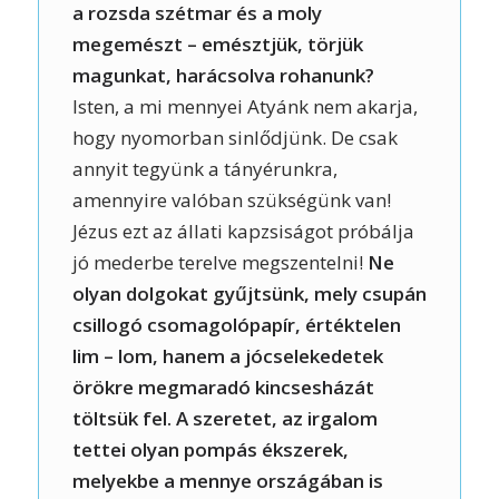
a rozsda szétmar és a moly
megemészt – emésztjük, törjük
magunkat, harácsolva rohanunk?
Isten, a mi mennyei Atyánk nem akarja,
hogy nyomorban sinlődjünk. De csak
annyit tegyünk a tányérunkra,
amennyire valóban szükségünk van!
Jézus ezt az állati kapzsiságot próbálja
jó mederbe terelve megszentelni!
Ne
olyan dolgokat gyűjtsünk, mely csupán
csillogó csomagolópapír, értéktelen
lim – lom, hanem a jócselekedetek
örökre megmaradó kincsesházát
töltsük fel. A szeretet, az irgalom
tettei olyan pompás ékszerek,
melyekbe a mennye országában is