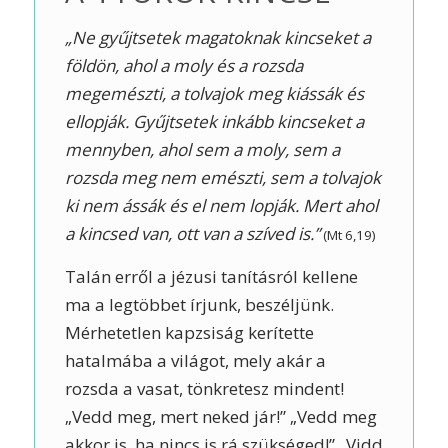
„Ne gyűjtsetek magatoknak kincseket a
földön, ahol a moly és a rozsda
megemészti, a tolvajok meg kiássák és
ellopják. Gyűjtsetek inkább kincseket a
mennyben, ahol sem a moly, sem a
rozsda meg nem emészti, sem a tolvajok
ki nem ássák és el nem lopják. Mert ahol
a kincsed van, ott van a szíved is.”
(Mt 6,19)
Talán erről a jézusi tanításról kellene
ma a legtöbbet írjunk, beszéljünk.
Mérhetetlen kapzsiság kerítette
hatalmába a világot, mely akár a
rozsda a vasat, tönkretesz mindent!
„Vedd meg, mert neked jár!” „Vedd meg
akkor is, ha nincs is rá szükséged!” „Vidd