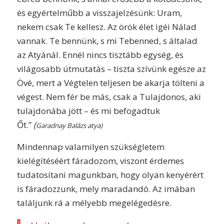
és
egyértelműbb
a visszajelzésünk: Uram,
nekem csak Te
kellesz
. Az örök élet igéi Nálad
vannak. Te bennünk, s mi Tebenned, s általad
az Atyánál. Ennél nincs
tisztább egység,
és
világosabb útmutatás – tiszta szívünk egésze az
Övé, mert a Végtelen teljesen be akarja tölteni a
végest. Nem fér be más, csak a Tulajdonos, aki
tulajdonába jött – és mi befogadtuk
Őt
.”
(
Garadnay Balázs atya)
Mindennap valamilyen szükségletem
kielégítéséért fáradozom, viszont érdemes
tudatosítani magunkban, hogy olyan kenyérért
is fáradozzunk, mely maradandó. Az imában
találjunk rá a mélyebb megelégedésre.