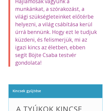
Hajlamosak vagyunk a
munkánkat, a szórakozást, a
világi szükségleteinket előtérbe
helyezni, a világ csábítása kerül
úrrá bennünk. Hogy ezt le tudjuk
küzdeni, és felismerjük, mi az
igazi kincs az életben, ebben
segít Böjte Csaba testvér
gondolata!
Kincsek gyűjtése
A TYÚKOK KINCSE