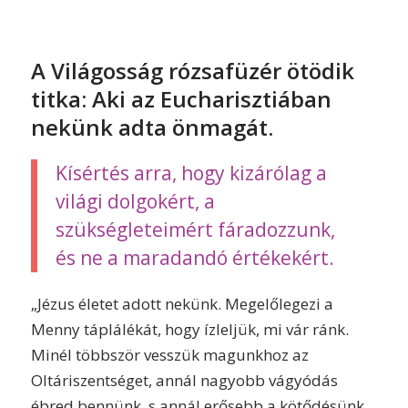
A Világosság rózsafüzér ötödik
titka: Aki az Eucharisztiában
nekünk adta önmagát.
Kísértés arra, hogy kizárólag a
világi dolgokért, a
szükségleteimért fáradozzunk,
és ne a maradandó értékekért.
„Jézus életet adott nekünk. Megelőlegezi a
Menny táplálékát, hogy ízleljük, mi vár ránk.
Minél többször vesszük magunkhoz az
Oltáriszentséget, annál nagyobb vágyódás
ébred bennünk, s annál erősebb a kötődésünk,