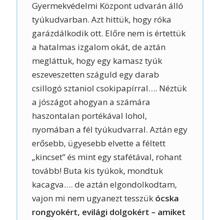
Gyermekvédelmi Központ udvarán álló
tyúkudvarban. Azt hittük, hogy róka
garázdálkodik ott. Előre nem is értettük
a hatalmas izgalom okát, de aztán
megláttuk, hogy egy kamasz tyúk
eszeveszetten száguld egy darab
csillogó sztaniol csokipapírral…. Néztük
a jószágot ahogyan a számára
haszontalan portékával lohol,
nyomában a fél tyúkudvarral. Aztán egy
erősebb, ügyesebb elvette a féltett
„kincset” és mint egy stafétával, rohant
tovább! Buta kis tyúkok, mondtuk
kacagva…. de aztán elgondolkodtam,
vajon mi nem ugyanezt tesszük
ócska
rongyokért, evilági dolgokért – amiket