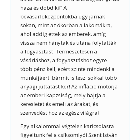
haza és dobd ki!” A
bevásárlóközpontokba úgy járnak
sokan, mint az ókorban a lakomákra,
ahol addig ettek az emberek, amíg
vissza nem hányták és utána folytatták
a fogyasztást. Természetesen a
vásárláshoz, a fogyasztáshoz egyre
több pénz kell, ezért szinte mindenki a
munkájáért, bármit is tesz, sokkal több
anyagi juttatást kér! Az infláció motorja
az emberi kapzsiság, mely hajtja a
keresletet és emeli az árakat, és
szenvedést hoz az egész világra!
Egy alkalommal végtelen karicsolásra
figyeltünk fel a csíksomlyói Szent István