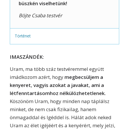
büszkén viselhetünk!
Böjte Csaba testvér
Történet
IMASZÁNDÉK:
Uram, ma több száz testvéremmel együtt
imádkozom azért, hogy
megbecsüljem a
kenyeret, vagyis azokat a javakat, ami a
létfenntartásomhoz nélkülözhetetlenek.
Köszönöm Uram, hogy minden nap táplálsz
minket, de nem csak fizikailag, hanem
önmagaddal és Igéddel is. Hálát adok neked
Uram
az élet igéjéért és a kenyérért, mely jelzi,