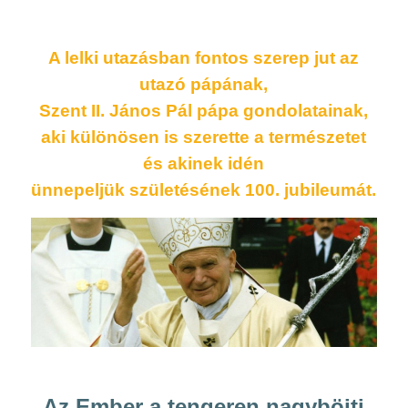
A lelki utazásban fontos szerep jut az
utazó pápának,
Szent II. János Pál pápa gondolatainak,
aki különösen is szerette a természetet
és akinek idén
ünnepeljük születésének 100. jubileumát.
Az Ember a tengeren nagyböjti