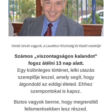
Vereb István vagyok, a Laudetur Közösség és Kiadó vezetője
Számos „viszontagságos kalandot”
fogsz átélni 13 nap alatt.
Egy különleges történet, lelki utazás
szereplője leszel, amely segít, hogy
átgondold az eddigi életed. Ehhez
s
zempontokat is kapsz.
Biztos vagyok benne, hogy megrendítő
felismerésekben lesz részed.