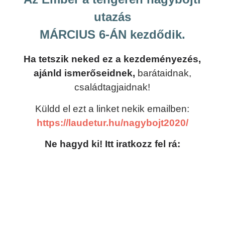
utazás
MÁRCIUS 6-ÁN kezdődik.
Ha tetszik neked ez a kezdeményezés,
ajánld ismerőseidnek,
barátaidnak,
családtagjaidnak!
Küldd el ezt a linket nekik emailben:
https://laudetur.hu/nagybojt2020/
Ne hagyd ki! Itt iratkozz fel rá: