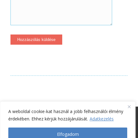
A weboldal cookie-kat használ a jobb felhasználói élmény
© Laudetur Kiadó - Codex Consulting Kft. -
Enfold WordPress Theme
érdekében. Ehhez kérjük hozzájárulását.
Adatkezelés
by Kriesi
Elfogadom