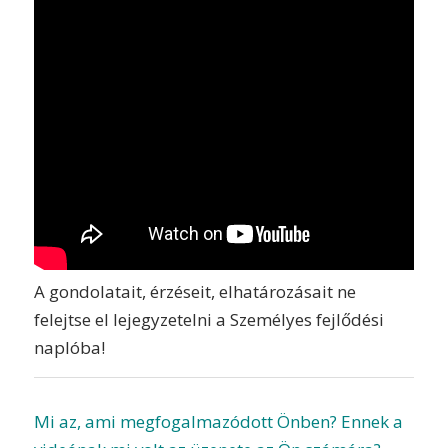
A gondolatait, érzéseit, elhatározásait ne
felejtse el lejegyzetelni a Személyes fejlődési
naplóba!
Mi az, ami megfogalmazódott Önben? Ennek a