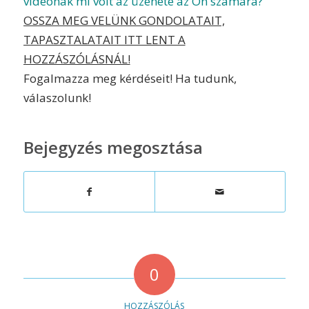
videónak mi volt az üzenete az Ön számára?
OSSZA MEG VELÜNK GONDOLATAIT,
TAPASZTALATAIT ITT LENT A
HOZZÁSZÓLÁSNÁL!
Fogalmazza meg kérdéseit! Ha tudunk,
válaszolunk!
Bejegyzés megosztása
0
HOZZÁSZÓLÁS