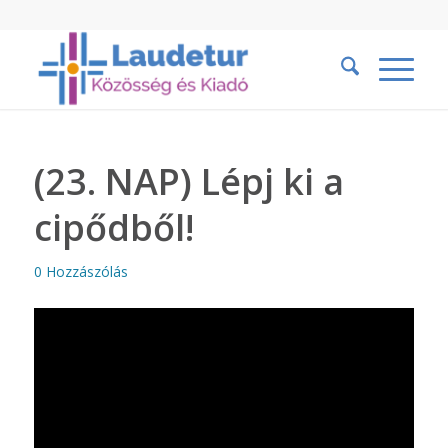
(23. NAP) Lépj ki a
cipődből!
0 Hozzászólás