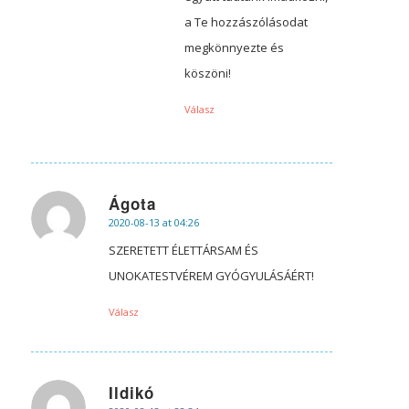
a Te hozzászólásodat
megkönnyezte és
köszöni!
Válasz
Ágota
2020-08-13 at 04:26
says:
SZERETETT ÉLETTÁRSAM ÉS
UNOKATESTVÉREM GYÓGYULÁSÁÉRT!
Válasz
Ildikó