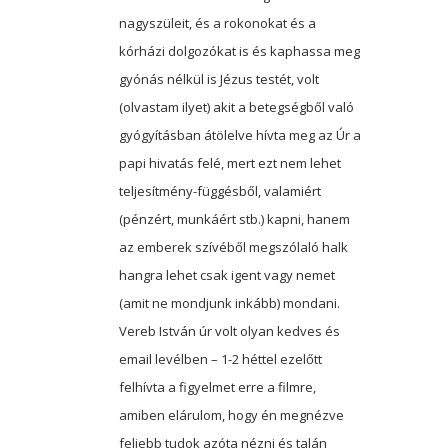
nagyszüleit, és a rokonokat és a
kórházi dolgozókat is és kaphassa meg
gyónás nélkül is Jézus testét, volt
(olvastam ilyet) akit a betegségből való
gyógyításban átölelve hívta meg az Úr a
papi hivatás felé, mert ezt nem lehet
teljesítmény-függésből, valamiért
(pénzért, munkáért stb.) kapni, hanem
az emberek szívéből megszólaló halk
hangra lehet csak igent vagy nemet
(amit ne mondjunk inkább) mondani.
Vereb István úr volt olyan kedves és
email levélben – 1-2 héttel ezelőtt
felhívta a figyelmet erre a filmre,
amiben elárulom, hogy én megnézve
feljebb tudok azóta nézni és talán