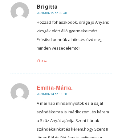
Brigitta
2020-08-15 at 09:48
says:
Hozzád fohászkodok, drága jó Anyám:
vizsgák elött álló gyermekeimért.
Erösítsd bennük a hitet.és óvd meg
minden veszedelemtöl!
Válasz
Emilia-Mária.
2020-08-14 at 18:58
says:
A mai nap mindannyiotok és a saját
szándékomra is imádkozom, és kérem
a Szűz Anyát ajánlja Szent fiának
szándékainkat.és kérem,hogy Szent II
János Pál és Pió Atya is egítsenek A