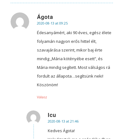
Ágota
2020-08-13 at 09:25
says:
Édesanyámért, aki 90 éves, egész élete
folyamán nagyon erős hittel élt,
szavajárása szerint, mikor baj érte
mindig „Mária kötényébe esett”, és
Mária mindig segített. Most válságos rá
fordult az állapota…segítsünk neki!
Köszönöm!
Válasz
Icu
2020-08-13 at 21:46
says:
Kedves Ágota!