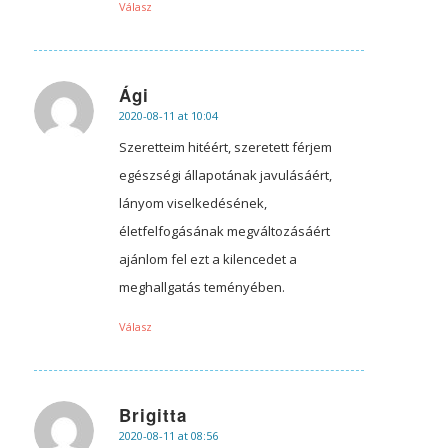
Válasz
Ági
2020-08-11 at 10:04
says:
Szeretteim hitéért, szeretett férjem
egészségi állapotának javulásáért,
lányom viselkedésének,
életfelfogásának megváltozásáért
ajánlom fel ezt a kilencedet a
meghallgatás teményében.
Válasz
Brigitta
2020-08-11 at 08:56
says: