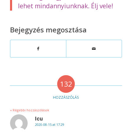
lehet mindannyiunknak. Élj vele!
Bejegyzés megosztása
132
HOZZÁSZÓLÁS
« Régebbi hozzászólások
Icu
2020-08-15 at 17:29
says: