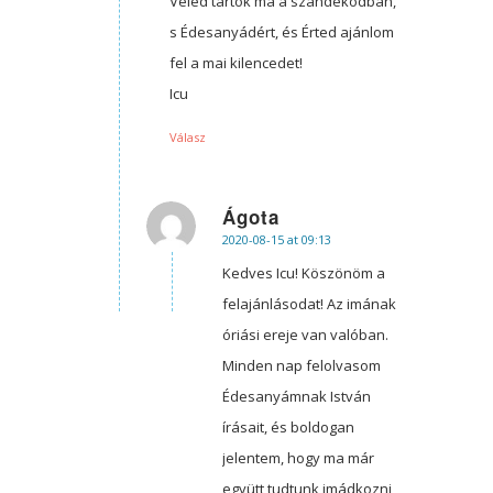
Veled tartok ma a szándékodban,
s Édesanyádért, és Érted ajánlom
fel a mai kilencedet!
Icu
Válasz
Ágota
2020-08-15 at 09:13
says:
Kedves Icu! Köszönöm a
felajánlásodat! Az imának
óriási ereje van valóban.
Minden nap felolvasom
Édesanyámnak István
írásait, és boldogan
jelentem, hogy ma már
együtt tudtunk imádkozni,