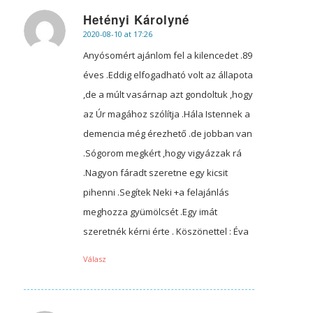
Hetényi Károlyné
2020-08-10 at 17:26
says:
Anyósomért ajánlom fel a kilencedet .89
éves .Eddig elfogadható volt az állapota
,de a múlt vasárnap azt gondoltuk ,hogy
az Úr magához szólítja .Hála Istennek a
demencia még érezhető .de jobban van
.Sógorom megkért ,hogy vigyázzak rá
.Nagyon fáradt szeretne egy kicsit
pihenni .Segítek Neki +a felajánlás
meghozza gyümölcsét .Egy imát
szeretnék kérni érte . Köszönettel : Éva
Válasz