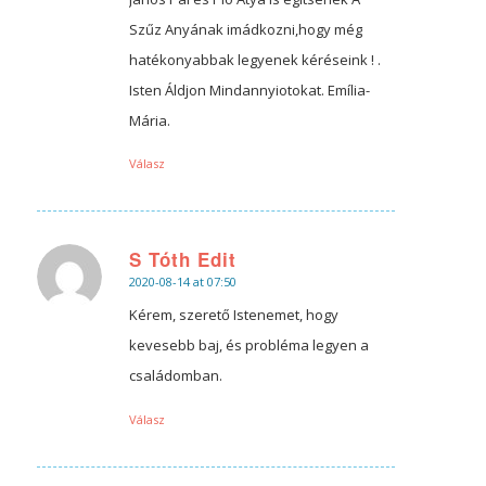
Szűz Anyának imádkozni,hogy még
hatékonyabbak legyenek kéréseink ! .
Isten Áldjon Mindannyiotokat. Emília-
Mária.
Válasz
S Tóth Edit
2020-08-14 at 07:50
says:
Kérem, szerető Istenemet, hogy
kevesebb baj, és probléma legyen a
családomban.
Válasz