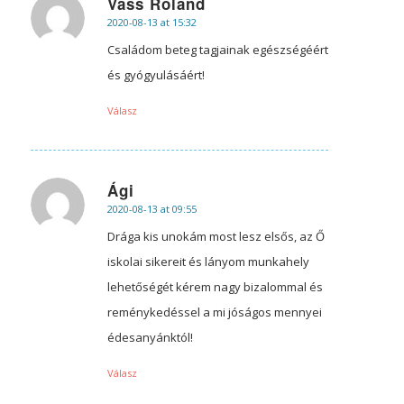
Vass Roland
2020-08-13 at 15:32
says:
Családom beteg tagjainak egészségéért
és gyógyulásáért!
Válasz
Ági
2020-08-13 at 09:55
says:
Drága kis unokám most lesz elsős, az Ő
iskolai sikereit és lányom munkahely
lehetőségét kérem nagy bizalommal és
reménykedéssel a mi jóságos mennyei
édesanyánktól!
Válasz