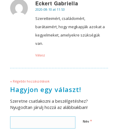
Eckert Gabriella
2020-08-10 at 11:53
says:
Szeretteimért, családomért,
barátaimért, hogy megkapják azokat a
kegyelmeket, amelyekre szükségük
van.
Válasz
« Régebbi hozzászólások
Hagyjon egy választ!
Szeretne csatlakozni a beszélgetéshez?
Nyugodtan járulj hozzá az alábbiakban!
*
Név