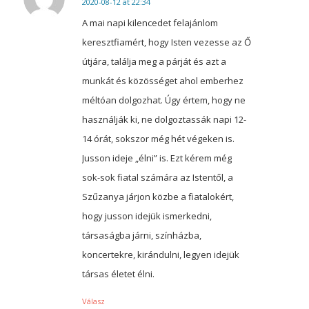
2020-08-12 at 22:34
says:
A mai napi kilencedet felajánlom
keresztfiamért, hogy Isten vezesse az Ő
útjára, találja meg a párját és azt a
munkát és közösséget ahol emberhez
méltóan dolgozhat. Úgy értem, hogy ne
használják ki, ne dolgoztassák napi 12-
14 órát, sokszor még hét végeken is.
Jusson ideje „élni” is. Ezt kérem még
sok-sok fiatal számára az Istentől, a
Szűzanya járjon közbe a fiatalokért,
hogy jusson idejük ismerkedni,
társaságba járni, színházba,
koncertekre, kirándulni, legyen idejük
társas életet élni.
Válasz