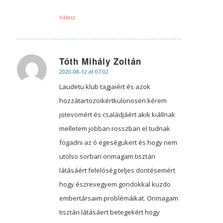
Válasz
Tóth Mihály Zoltán
2020-08-12 at 07:02
says:
Laudetu klub tagjaiért és azok
hozzátartozoikértkulonosen kérem
jotevomért és családjáért akik kiállnak
melletem jobban rosszban el tudnak
fogadni az ó egeségukert és hogy nem
utolso sorban onmagam tisztán
látásáért felelóség teljes dontésemért
hogy észrevegyem gondokkal kuzdo
embertársaim problémáikat. Onmagam
tisztán látásáert betegekért hogy