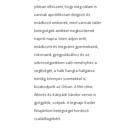
jobban elhiszem, hogy még nálam is
vannak aprólékosan dolgozó és
imádkozó emberek, mert vannak talán
betegségek amikkel megküzdenek
napról napra. Isten adjon erőt,
imádkozni és megvárni gyermekeink,
rokonaink gyógyulásához és az
üdvösségünkben való reményhez a
segítségét, a halk hangra hallgatva
mindig, könnyes szemekkel is,
bizakodjunk az Úrban. A film címe:
Áttörés és Kányádi Sándor versei is
gyógyítók, szépek. A tegnapi 9-edet
felajánlom betegséget hordozó
családtagokért.