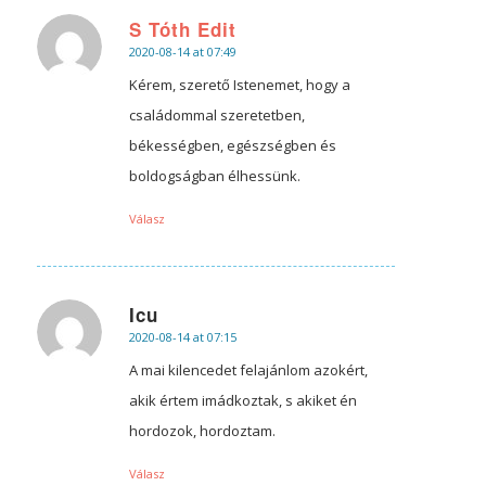
S Tóth Edit
2020-08-14 at 07:49
says:
Kérem, szerető Istenemet, hogy a
családommal szeretetben,
békességben, egészségben és
boldogságban élhessünk.
Válasz
Icu
2020-08-14 at 07:15
says:
A mai kilencedet felajánlom azokért,
akik értem imádkoztak, s akiket én
hordozok, hordoztam.
Válasz