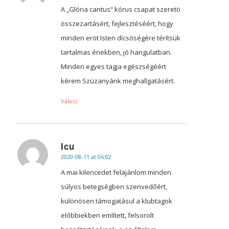
A „Glória cantus“ kórus csapat szeretö
összezartásért, fejlesztéséért, hogy
minden eröt Isten dícsöségére térítsük
tartalmas énekben, jó hangulatban.
Minden egyes tagja egészségéért
kérem Szüzanyánk meghallgatásért.
Válasz
Icu
2020-08-11 at 06:02
says:
A mai kilencedet felajánlom minden
súlyos betegségben szenvedőért,
különösen támogatásul a klubtagok
előbbiekben említett, felsorolt