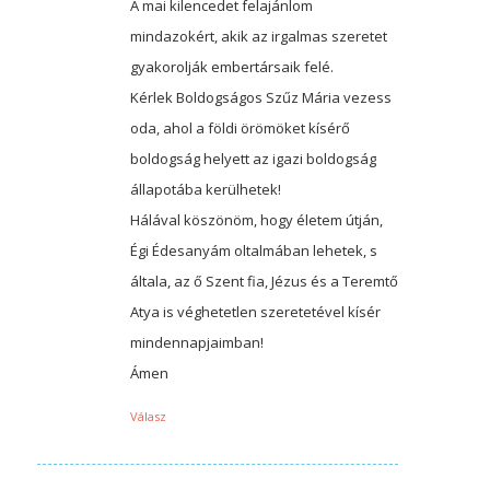
A mai kilencedet felajánlom
mindazokért, akik az irgalmas szeretet
gyakorolják embertársaik felé.
Kérlek Boldogságos Szűz Mária vezess
oda, ahol a földi örömöket kísérő
boldogság helyett az igazi boldogság
állapotába kerülhetek!
Hálával köszönöm, hogy életem útján,
Égi Édesanyám oltalmában lehetek, s
általa, az ő Szent fia, Jézus és a Teremtő
Atya is véghetetlen szeretetével kísér
mindennapjaimban!
Ámen
Válasz