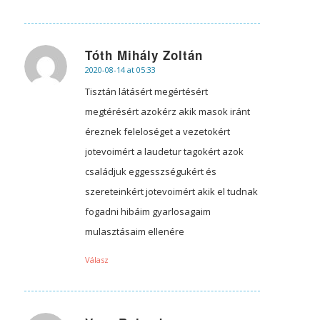
Tóth Mihály Zoltán
2020-08-14 at 05:33
says:
Tisztán látásért megértésért
megtérésért azokérz akik masok iránt
éreznek feleloséget a vezetokért
jotevoimért a laudetur tagokért azok
családjuk eggesszségukért és
szereteinkért jotevoimért akik el tudnak
fogadni hibáim gyarlosagaim
mulasztásaim ellenére
Válasz