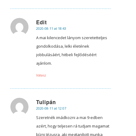
Edit
2020-08-11 at 18:43
says:
A mai kilencedet lányom szeretetteljes
gondolkodása, lelki életének
jobbulásáért, hitbeli fejlődéséért
ajánlom.
Válasz
Tulipán
2020-08-11 at 12:07
says:
Szeretnék imádkozni a mai 9-edben
azért, hogy teljesen rá tudjam magamat
bízni Jézusra, aki megtanított munka