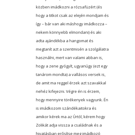
közben imádkozni a rózsafüzért (és
hogy a titkot csak az elején mondjam és
így – bár van aki máshogy imádkozza –
nekem könnyebb elmondani) és aki
adta ajándékba a hangomat és
megtanít azt a szentmisén a szolgálatra
használni, mert van valami abban is,
hogy a zene gyógyít, ugyanúgy (ezt egy
tanárom mondta) a vallásos versek is,
de amit ma reggel érzek azt szavakkal
nehéz kifejezni. Végre én is érzem,
hogy mennyire törékenyek vagyunk. Én
is imádkozom szándékaitokra és
amikor kérek ma az Úrtól, kérem hogy
Zolikát adja vissza a családnak és a
hivatásban erősítse meg imádkozó