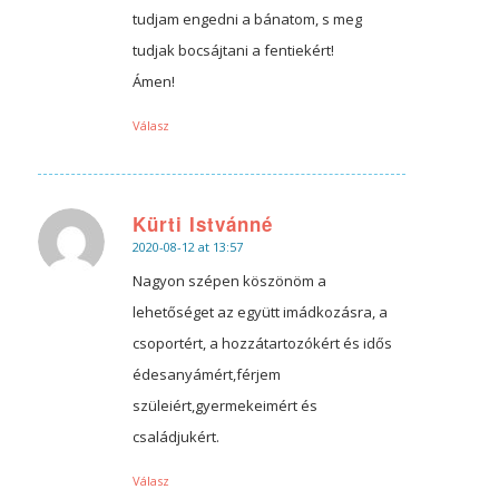
tudjam engedni a bánatom, s meg
tudjak bocsájtani a fentiekért!
Ámen!
Válasz
Kürti Istvánné
2020-08-12 at 13:57
says:
Nagyon szépen köszönöm a
lehetőséget az együtt imádkozásra, a
csoportért, a hozzátartozókért és idős
édesanyámért,férjem
szüleiért,gyermekeimért és
családjukért.
Válasz