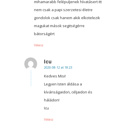
mihamarabb felépuljenek hívatásert itt
nem csak a papi szerzetesi életre
gondolok csak hanem akik elkotelezik
magukat mások segitségérre
bátorságért
Válasz
Icu
2020-08-12 at 18:23
says:
Kedves Misi!
Legyen Isten áldása a
kívánságaidon, céljaidon és
háládon!
Icu
Válasz