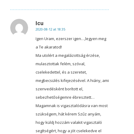
Icu
2020-08-12 at 18:35
says:
Igen Uram, ezerszer igen…,legyen meg
a Te akaratod!
Ma utolért a megalázottság érzése,
mulasztottak felém, szóval,
cselekedettel, és a szeretet,
megbecsülés kifejezésével. A hiány, ami
szenvedésként borított el,
sebezhetőségemre ébresztett…
Magamnak is vigasztalódásra van most
szükségem, hát kérem Szűz anyám,
hogy küldj hozzám valakit vigasztaló
segítségért, hogy a jót cselekedve el