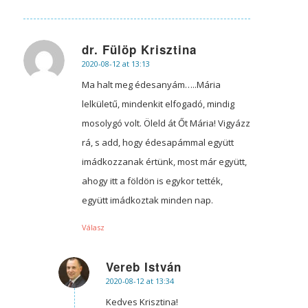
dr. Fülöp Krisztina
2020-08-12 at 13:13
says:
Ma halt meg édesanyám…..Mária
lelkületű, mindenkit elfogadó, mindig
mosolygó volt. Öleld át Őt Mária! Vigyázz
rá, s add, hogy édesapámmal együtt
imádkozzanak értünk, most már együtt,
ahogy itt a földön is egykor tették,
együtt imádkoztak minden nap.
Válasz
Vereb István
2020-08-12 at 13:34
says:
Kedves Krisztina!