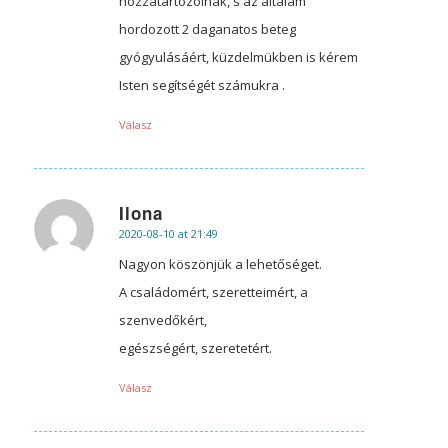
hozzátartózóinak, s az általam
hordozott 2 daganatos beteg
gyógyulásáért, küzdelmükben is kérem
Isten segítségét számukra .
Válasz
Ilona
2020-08-10 at 21:49
says:
Nagyon köszönjük a lehetőséget.
A családomért, szeretteimért, a
szenvedőkért,
egészségért, szeretetért.
Válasz