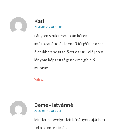
Kati
2020-08-12 at 10:01
says:
Lányom születésnapján kérem
imáitokat érte és leendő férjéért. Közös
életükben segítse őket az Úr! Találjon a
lányom képzettségének megfelelő
munkát.
Válasz
Deme+Istvánné
2020-08-12 at 07:39
says:
Minden eltévelyedett bárányért ajánlom
fel a kilenced imáit .