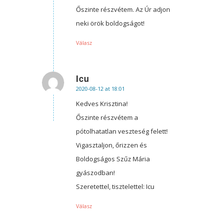
Őszinte részvétem. Az Úr adjon
neki örök boldogságot!
Válasz
Icu
2020-08-12 at 18:01
says:
Kedves Krisztina!
Őszinte részvétem a
pótolhatatlan veszteség felett!
Vigasztaljon, őrizzen és
Boldogságos Szűz Mária
gyászodban!
Szeretettel, tisztelettel: Icu
Válasz