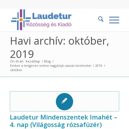
Havi archív: október,
2019
Ön itt áll:
Kezdőlap
/
Blog
/
Ember a tengeren online nagyböjti utazás történetei
/
2019
/
október
Laudetur Mindenszentek Imahét –
4. nap (Világosság rózsafüzér)