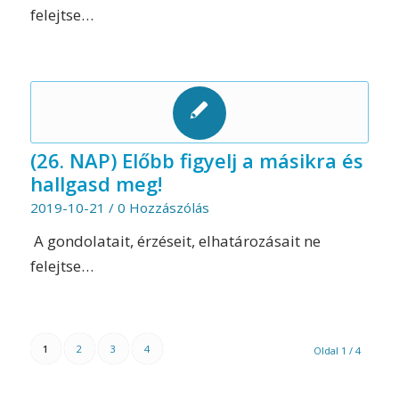
felejtse…
(26. NAP) Előbb figyelj a másikra és
hallgasd meg!
2019-10-21
/
0 Hozzászólás
A gondolatait, érzéseit, elhatározásait ne
felejtse…
1
2
3
4
Oldal 1 / 4