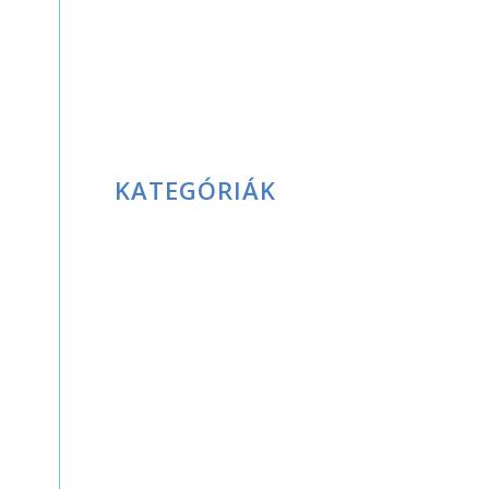
Korábbi kiadványaink
Laudetur
Laudetur Fitnesz Program
Piactér
Rólunk
KATEGÓRIÁK
30 napos kihívás
30 napos kihívás 2
Ajánlatok, termékek,
szolgáltatások
blog
Blogbejegyzések
Dicsőséges rózsafüzér
Egyéb
Elakadással küszködők 7 próbája