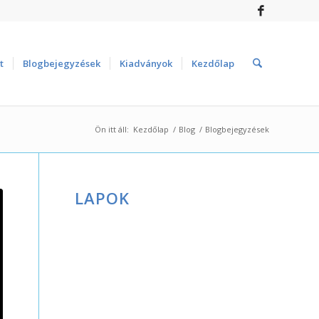
t
Blogbejegyzések
Kiadványok
Kezdőlap
Ön itt áll:
Kezdőlap
/
Blog
/
Blogbejegyzések
LAPOK
5 módszer a lelki ellenálló
képesség fejlesztéséhez –
klubtagoknak
A bizalom hullámhosszán
A gyógyító erő