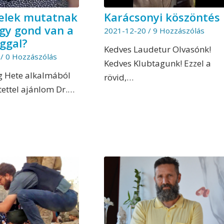
jelek mutatnak
Karácsonyi köszöntés
ogy gond van a
2021-12-20
/
9 Hozzászólás
ggal?
Kedves Laudetur Olvasónk!
/
0 Hozzászólás
Kedves Klubtagunk! Ezzel a
g Hete alkalmából
rövid,…
tettel ajánlom Dr.…