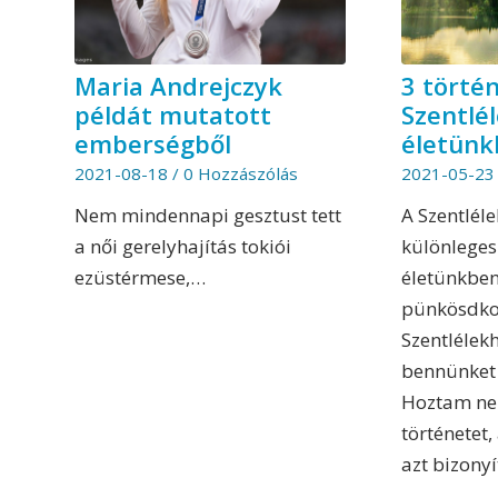
Maria Andrejczyk
3 törté
példát mutatott
Szentlé
emberségből
életün
2021-08-18
/
0 Hozzászólás
2021-05-23
Nem mindennapi gesztust tett
A Szentlél
a női gerelyhajítás tokiói
különlege
ezüstérmese,…
életünkben.
pünkösdko
Szentlélekh
bennünket 
Hoztam ne
történetet
azt bizonyít