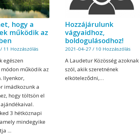
net, hogy a
Hozzájárulunk
lek működik az
vágyaidhoz,
kben
boldogulásodhoz!
/
11 Hozzászólás
2021-04-27
/
10 Hozzászólás
ek egészen
A Laudetur Közösség azoknak
s módon működik az
szól, akik szeretnének
 Ilyenkor,
elköteleződni,…
r imádkozunk a
ez, hogy töltsön el
ajándékaival.
ked 3 hétköznapi
, amely mindegyike
ja ...