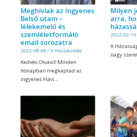
Meghívlak az ingyenes
Milyen 
Belső utam –
arra, h
lélekemelő és
házassá
szemléletformáló
2022-02-10
email sorozatra
A Házassá
2022-08-09
/
0 Hozzászólás
nagy szere
Kedves Olvasó! Minden
hónapban megkaptad az
ingyenes Havi…