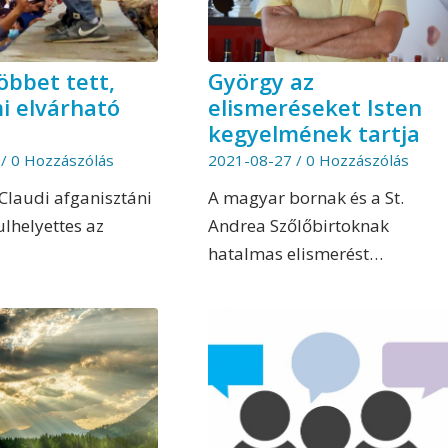
öbbet tett,
György az
i elvárható
elismeréseket Isten
kegyelmének tartja
/
0 Hozzászólás
2021-08-27
/
0 Hozzászólás
laudi afganisztáni
A magyar bornak és a St.
ulhelyettes az
Andrea Szőlőbirtoknak
hatalmas elismerést…