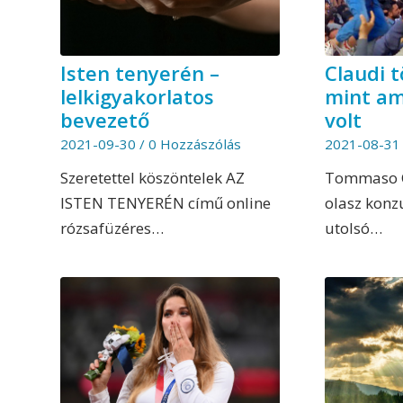
Isten tenyerén –
Claudi t
lelkigyakorlatos
mint am
bevezető
volt
2021-09-30
/
0 Hozzászólás
2021-08-31
Szeretettel köszöntelek AZ
Tommaso C
ISTEN TENYERÉN című online
olasz konz
rózsafüzéres…
utolsó…