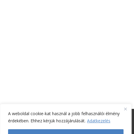
2019. január
2018. december
2018. november
2018. július
2018. május
2018. április
2018. március
2018. február
2018. január
2017. szeptember
2017. május
2017. március
A weboldal cookie-kat használ a jobb felhasználói élmény
© Laudetur Kiadó - Codex Consulting Kft. -
Enfold WordPress Theme
érdekében. Ehhez kérjük hozzájárulását.
Adatkezelés
by Kriesi