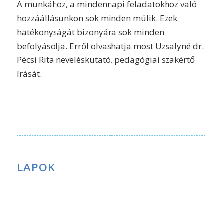
A munkához, a mindennapi feladatokhoz való
hozzáállásunkon sok minden múlik. Ezek
hatékonyságát bizonyára sok minden
befolyásolja. Erről olvashatja most Uzsalyné dr.
Pécsi Rita neveléskutató, pedagógiai szakértő
írását.
LAPOK
5 módszer a lelki ellenálló képesség fejlesztéséhez –
klubtagoknak
A bizalom hullámhosszán