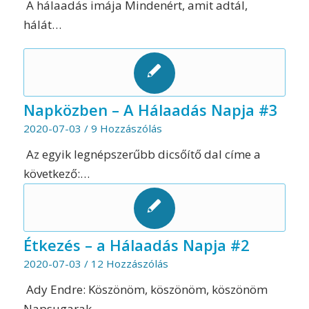
A hálaadás imája Mindenért, amit adtál,
hálát…
Napközben – A Hálaadás Napja #3
2020-07-03
/
9 Hozzászólás
Az egyik legnépszerűbb dicsőítő dal címe a
következő:…
Étkezés – a Hálaadás Napja #2
2020-07-03
/
12 Hozzászólás
Ady Endre: Köszönöm, köszönöm, köszönöm
Napsugarak…