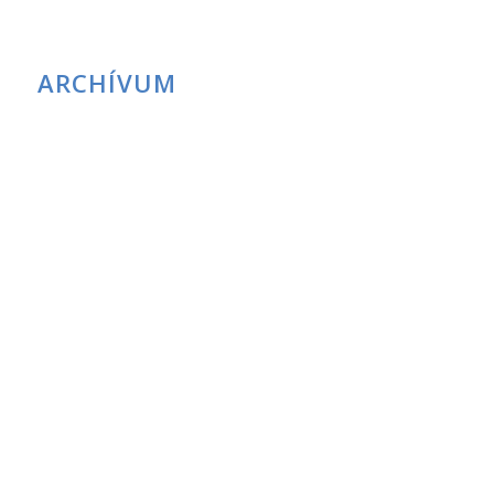
Zarándokúton Máriával
ARCHÍVUM
2024. szeptember
2024. augusztus
2024. február
2023. március
2022. október
2022. augusztus
2022. március
2022. február
2022. január
2021. december
2021. október
2021. szeptember
2021. augusztus