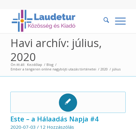
Havi archív: július,
2020
Ön itt áll:
Kezdőlap
/
Blog
/
Ember a tengeren online nagyböjti utazás történetei
/
2020
/
július
Este – a Hálaadás Napja #4
2020-07-03
/
12 Hozzászólás